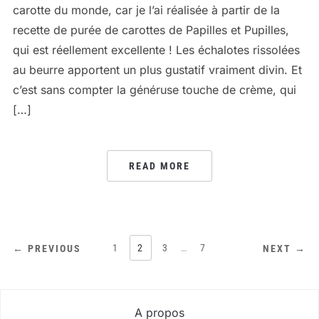
carotte du monde, car je l’ai réalisée à partir de la
recette de purée de carottes de Papilles et Pupilles,
qui est réellement excellente ! Les échalotes rissolées
au beurre apportent un plus gustatif vraiment divin. Et
c’est sans compter la généruse touche de crème, qui
[…]
READ MORE
PAGINATION
1
2
3
…
7
← PREVIOUS
NEXT →
DES
PUBLICATIONS
A propos