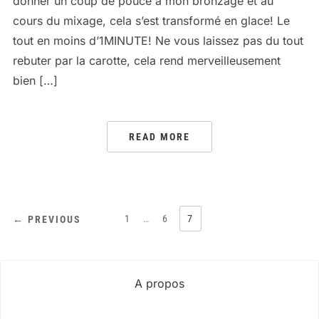
donner un coup de pouce à mon bronzage et au
cours du mixage, cela s’est transformé en glace! Le
tout en moins d’1MINUTE! Ne vous laissez pas du tout
rebuter par la carotte, cela rend merveilleusement
bien […]
READ MORE
PAGINATION
1
…
6
7
← PREVIOUS
DES
PUBLICATIONS
A propos