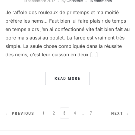
19 septembre 2017
by
Christelle
16 comments
Je raffole des rouleaux de printemps et ma moitié
préfère les nems… Faut bien lui faire plaisir de temps
en temps alors j’en ai confectionné vite fait bien fait au
porc mais aussi au poulet. La farce est vraiment très
simple. La seule chose compliquée dans la réussite
des nems, c’est leur cuisson en deux […]
READ MORE
PAGINATION
1
2
3
4
…
7
← PREVIOUS
NEXT →
DES
PUBLICATIONS