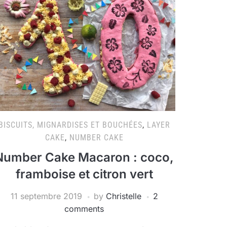
BISCUITS, MIGNARDISES ET BOUCHÉES
,
LAYER
CAKE
,
NUMBER CAKE
Number Cake Macaron : coco,
framboise et citron vert
11 septembre 2019
by
Christelle
2
comments