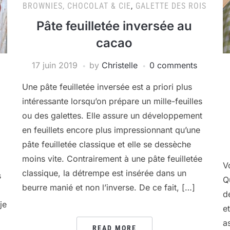
BROWNIES, CHOCOLAT & CIE
,
GALETTE DES ROIS
Pâte feuilletée inversée au
cacao
17 juin 2019
by
Christelle
0 comments
Une pâte feuilletée inversée est a priori plus
intéressante lorsqu’on prépare un mille-feuilles
ou des galettes. Elle assure un développement
en feuillets encore plus impressionnant qu’une
pâte feuilletée classique et elle se dessèche
moins vite. Contrairement à une pâte feuilletée
V
classique, la détrempe est insérée dans un
s
Q
beurre manié et non l’inverse. De ce fait, […]
d
je
e
a
READ MORE