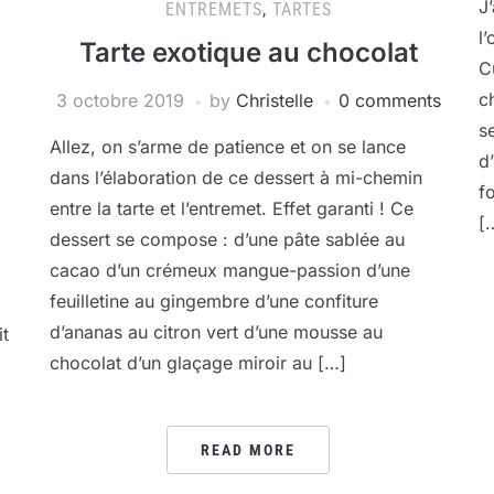
J
ENTREMETS
,
TARTES
l
Tarte exotique au chocolat
C
c
3 octobre 2019
by
Christelle
0 comments
s
Allez, on s’arme de patience et on se lance
d
dans l’élaboration de ce dessert à mi-chemin
f
entre la tarte et l’entremet. Effet garanti ! Ce
[
dessert se compose : d’une pâte sablée au
cacao d’un crémeux mangue-passion d’une
feuilletine au gingembre d’une confiture
d’ananas au citron vert d’une mousse au
it
chocolat d’un glaçage miroir au […]
READ MORE