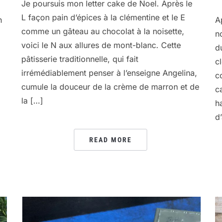
Je poursuis mon letter cake de Noel. Après le
L façon pain d’épices à la clémentine et le E
n
A
comme un gâteau au chocolat à la noisette,
n
voici le N aux allures de mont-blanc. Cette
d
pâtisserie traditionnelle, qui fait
c
irrémédiablement penser à l’enseigne Angelina,
c
cumule la douceur de la crème de marron et de
c
la […]
h
d
READ MORE