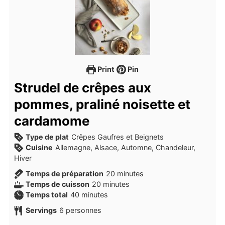
Print
Pin
Strudel de crêpes aux
pommes, praliné noisette et
cardamome
Type de plat
Crêpes Gaufres et Beignets
Cuisine
Allemagne, Alsace, Automne, Chandeleur,
Hiver
minutes
Temps de préparation
20
minutes
minutes
Temps de cuisson
20
minutes
minutes
Temps total
40
minutes
Servings
6
personnes