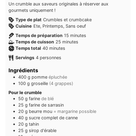
Un crumble aux saveurs originales à réserver aux
gourmets uniquement !
Type de plat
Crumbles et crumbcake
Cuisine
Ete, Printemps, Sans oeuf
minutes
Temps de préparation
15
minutes
minutes
Temps de cuisson
25
minutes
minutes
Temps total
40
minutes
Servings
4
personnes
Ingrédients
400
g
pomme
épluchée
100
g
groseille
(4 grappes)
Pour le crumble
50
g
farine
de blé
25
g
farine de sarrasin
20
g
beurre mou
= margarine possible
40
g
sucre complet de canne
20
g
tahin
25
g
sirop d'érable