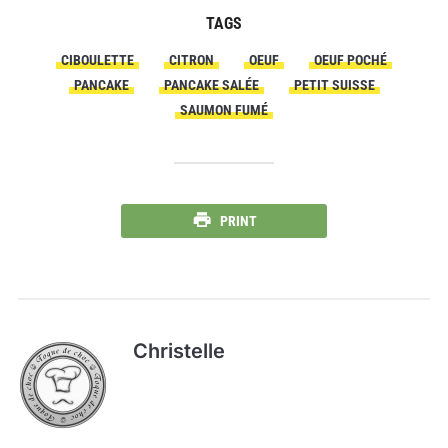
TAGS
CIBOULETTE
CITRON
OEUF
OEUF POCHÉ
PANCAKE
PANCAKE SALÉE
PETIT SUISSE
SAUMON FUMÉ
PRINT
Christelle