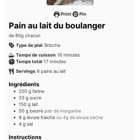
Print
Pin
Pain au lait du boulanger
de 80g chacun
Type de plat
Brioche
minutes
Temps de cuisson
16
minutes
minutes
Temps total
17
minutes
Servings
6
pains au lait
Ingrédients
250
g
farine
33
g
sucre
150
g
lait
50
g
beurre
pas de margarine
8
g
levure fraiche
ou 4g de levure sèche
4
g
sel
Instructions