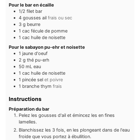
Pour le bar en écaille
1/2
filet
bar
4
gousses
ail
frais ou sec
3
g
beurre
1
cac
fécule de pomme
1
cac
huile de noisette
Pour le sabayon pu-ehr et noisette
1
jaune d'oeuf
2
g
thé pu-erh
50
mL
eau
1
cac
huile de noisette
1
pincée
sel
et poivre
1
branche
thym
frais
Instructions
Préparation du bar
Pelez les gousses d'ail et émincez les en fines
lamelles.
Blanchissez les 3 fois, en les plongeant dans de l'eau
froide que vous portez à ébullition.