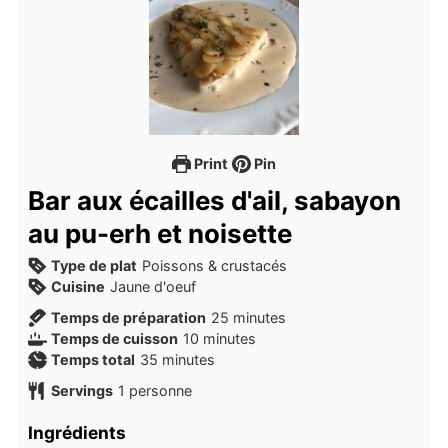
Print
Pin
Bar aux écailles d'ail, sabayon
au pu-erh et noisette
Type de plat
Poissons & crustacés
Cuisine
Jaune d'oeuf
minutes
Temps de préparation
25
minutes
minutes
Temps de cuisson
10
minutes
minutes
Temps total
35
minutes
Servings
1
personne
Ingrédients