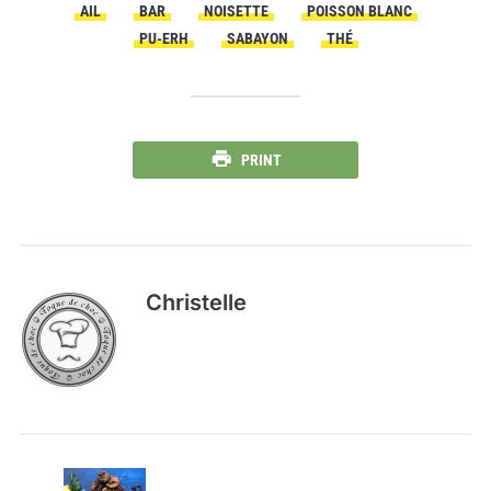
AIL
BAR
NOISETTE
POISSON BLANC
PU-ERH
SABAYON
THÉ
PRINT
Christelle