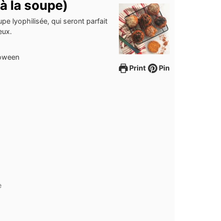
 à la soupe)
pe lyophilisée, qui seront parfait
eux.
loween
Print
Pin
e