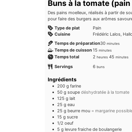
Buns à la tomate (pain
Des pains moelleux, réalisés à partir de sou
pour faire des burgers aux arômes savour
Type de plat
Pain
Cuisine
Frédéric Lalos, Hal
minutes
Temps de préparation
30
minutes
minutes
Temps de cuisson
15
minutes
heures
minutes
Temps total
2
45
heures
minutes
Servings
6
buns
Ingrédients
200
g
farine
50
g
soupe
déshydratée à la tomate
125
g
lait
25
g
eau
25
g
beurre mou
= margarine possibl
15
g
sucre
1/2
oeuf
5
g
levure fraiche de boulangerie