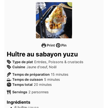
Print
Pin
Huître au sabayon yuzu
Type de plat
Entrées, Poissons & crustacés
Cuisine
Jaune d'oeuf, Noël
minutes
Temps de préparation
15
minutes
minutes
Temps de cuisson
5
minutes
minutes
Temps total
20
minutes
Servings
2
personnes
Ingrédients
6
huître
creuse