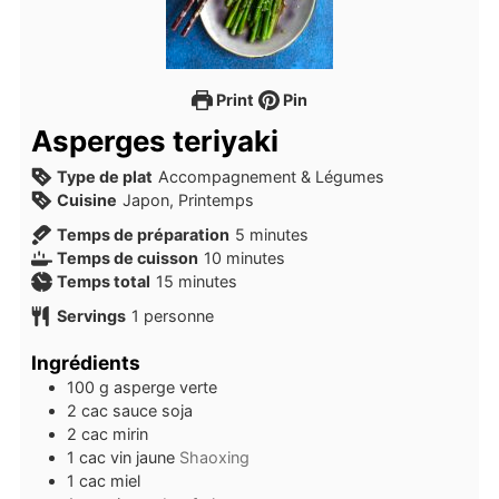
Print
Pin
Asperges teriyaki
Type de plat
Accompagnement & Légumes
Cuisine
Japon, Printemps
minutes
Temps de préparation
5
minutes
minutes
Temps de cuisson
10
minutes
minutes
Temps total
15
minutes
Servings
1
personne
Ingrédients
100
g
asperge verte
2
cac
sauce soja
2
cac
mirin
1
cac
vin jaune
Shaoxing
1
cac
miel