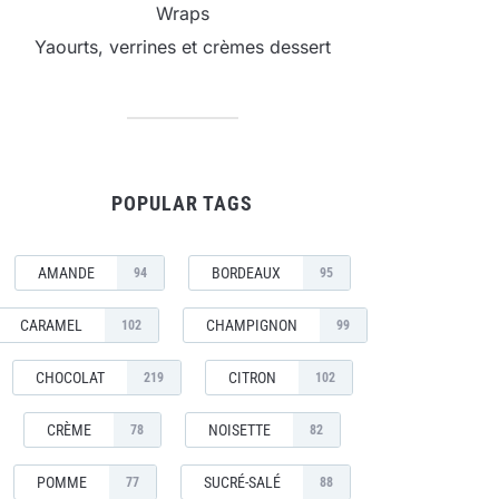
Wraps
Yaourts, verrines et crèmes dessert
POPULAR TAGS
AMANDE
BORDEAUX
94
95
CARAMEL
CHAMPIGNON
102
99
CHOCOLAT
CITRON
219
102
CRÈME
NOISETTE
78
82
POMME
SUCRÉ-SALÉ
77
88