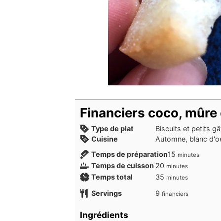
Financiers coco, mûre 
Type de plat
Biscuits et petits g
Cuisine
Automne, blanc d'oe
minutes
Temps de préparation
15
minutes
minutes
Temps de cuisson
20
minutes
minutes
Temps total
35
minutes
Servings
9
financiers
Ingrédients