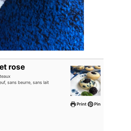
et rose
âteaux
uf, sans beurre, sans lait
Print
Pin