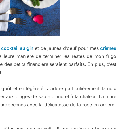
n
cocktail au gin
et de jaunes d’oeuf pour mes
crèmes
eilleure manière de terminer les restes de mon frigo
 des petits financiers seraient parfaits. En plus, c’est
!
 goût et en légèreté. J’adore particulièrement la noix
er aux plages de sable blanc et à la chaleur. La mûre
uropéennes avec la délicatesse de la rose en arrière-
e râter quoi que ce soit ! Et puis grâce au beurre de