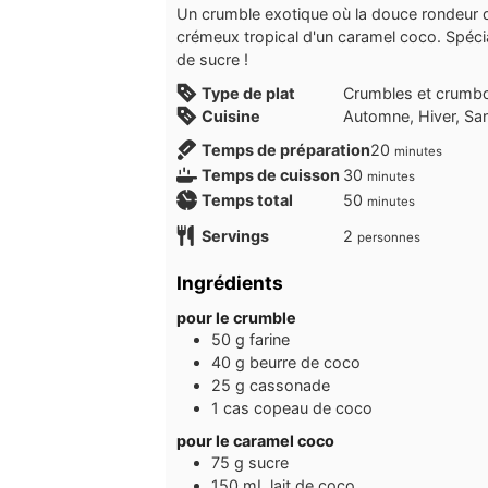
Un crumble exotique où la douce rondeur d
crémeux tropical d'un caramel coco. Spéci
de sucre !
Type de plat
Crumbles et crumb
Cuisine
Automne, Hiver, Sa
minutes
Temps de préparation
20
minutes
minutes
Temps de cuisson
30
minutes
minutes
Temps total
50
minutes
Servings
2
personnes
Ingrédients
pour le crumble
50
g
farine
40
g
beurre de coco
25
g
cassonade
1
cas
copeau de coco
pour le caramel coco
75
g
sucre
150
mL
lait de coco