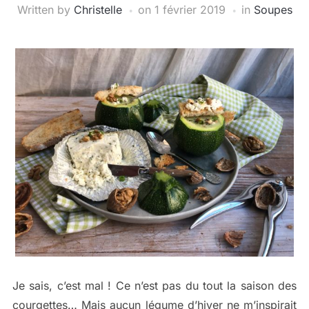
Written by
Christelle
on
1 février 2019
in
Soupes
Je sais, c’est mal ! Ce n’est pas du tout la saison des
courgettes… Mais aucun légume d’hiver ne m’inspirait