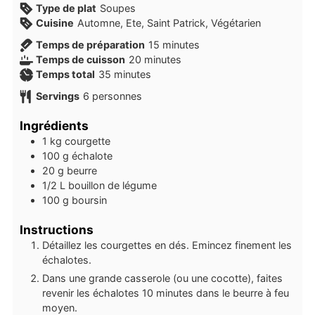
Type de plat
Soupes
Cuisine
Automne, Ete, Saint Patrick, Végétarien
minutes
Temps de préparation
15
minutes
minutes
Temps de cuisson
20
minutes
minutes
Temps total
35
minutes
Servings
6
personnes
Ingrédients
1
kg
courgette
100
g
échalote
20
g
beurre
1/2
L
bouillon de légume
100
g
boursin
Instructions
Détaillez les courgettes en dés. Emincez finement les
échalotes.
Dans une grande casserole (ou une cocotte), faites
revenir les échalotes 10 minutes dans le beurre à feu
moyen.