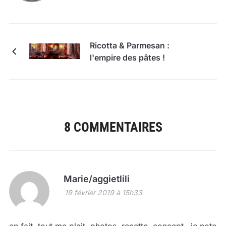
Ricotta & Parmesan :
l'empire des pâtes !
8 COMMENTAIRES
Marie/aggietlili
19 février 2019 à 15h33
en fait, tout me plait, photos, recette, concept…je note