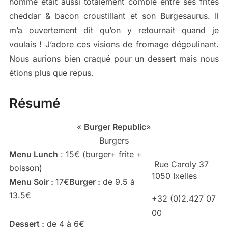
homme était aussi totalement comblé entre ses frites
cheddar & bacon croustillant et son Burgesaurus. Il
m’a ouvertement dit qu’on y retournait quand je
voulais ! J’adore ces visions de fromage dégoulinant.
Nous aurions bien craqué pour un dessert mais nous
étions plus que repus.
Résumé
«
Burger Republic
»
Burgers
Menu Lunch
: 15€ (burger+ frite +
R
ue Caroly 37
boisson)
1050 Ixelles
Menu Soir :
17€
Burger :
de 9.5 à
13.5€
+32 (
0)2.427 07
00
Dessert :
de 4 à 6€