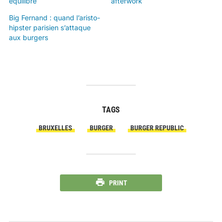
équilibre
afterwork
Big Fernand : quand l’aristo-
hipster parisien s’attaque
aux burgers
TAGS
BRUXELLES
BURGER
BURGER REPUBLIC
PRINT