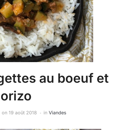
gettes au boeuf et
orizo
on
19 août 2018
in
Viandes