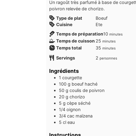
Un ragoût très parfumé à base de courget
poivron relevée de chorizo.
Type de plat
Boeuf
Cuisine
Ete
minutes
Temps de préparation
10
minutes
minutes
Temps de cuisson
25
minutes
minutes
Temps total
35
minutes
Servings
2
personnes
Ingrédients
1
courgette
100
g
boeuf haché
50
g
coulis de poivron
20
g
chorizo
5
g
cèpe séché
1/4
oignon
3/4
cac
maïzena
5
cl
eau
Instructions