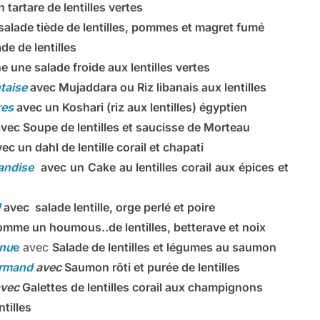
n tartare de lentilles vertes
salade tiède de lentilles, pommes et magret fumé
de de lentilles
e une salade froide aux lentilles vertes
ntaise
avec Mujaddara ou Riz libanais aux lentilles
res
avec un Koshari (riz aux lentilles) égyptien
vec Soupe de lentilles et saucisse de Morteau
ec un dahl de lentille corail et chapati
mandise
avec un Cake au lentilles corail aux épices et
!
avec
salade lentille, orge perlé et poire
mme un houmous..de lentilles, betterave et noix
anu
e
avec
Salade de lentilles et légumes au saumon
urmand
avec
Saumon rôti et purée de lentilles
vec
Galettes de lentilles corail aux champignons
ntilles