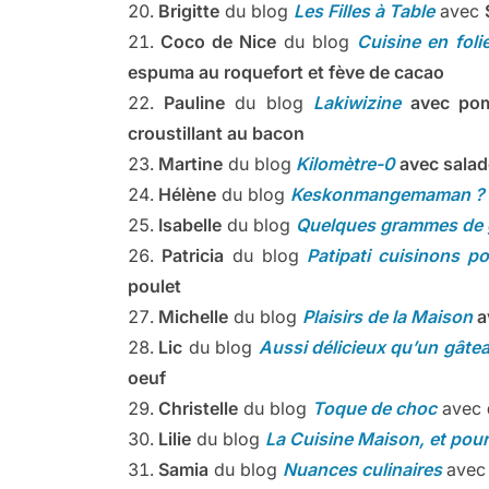
Brigitte
du blog
Les Filles à Table
avec
Coco de Nice
du blog
Cuisine en foli
espuma au roquefort et fève de cacao
Pauline
du blog
Lakiwizine
avec pom
croustillant au bacon
Martine
du blog
Kilomètre-0
avec salade
Hélène
du blog
Keskonmangemaman ?
Isabelle
du blog
Quelques grammes de
Patricia
du blog
Patipati cuisinons pou
poulet
Michelle
du blog
Plaisirs de la Maison
a
Lic
du blog
Aussi délicieux qu’un gâte
oeuf
Christelle
du blog
Toque de choc
avec
Lilie
du blog
La Cuisine Maison, et pou
Samia
du blog
Nuances culinaires
ave