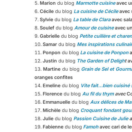
Marion
du blog
Marmotte cuisine
avec
u
Cécile
du blog
La cuisine de Cécile
avec 
Sylvie
du blog
La table de Clara
avec sala
Soulef
du blog
Amour de cuisine
avec un
Gabrielle
du blog
Petite cuillère et chare
Samar
du blog
Mes inspirations culinai
Ponpon
du blog
La cuisine de Ponpon
a
Justin
du blog
The Garden of Deligh
t
av
Martine
du blog
Grain de Sel et Gour
oranges confites
Emeline
du blog
Vite fait…bien cuisiné 
Florence
du blog
Au fil du thym
avec
Co
Emmanuelle
du blog
Aux délices de M
Michèle
du blog
Croquant fondant go
Julie
du blog
Passion Cuisine de Julie
a
Fabienne
du blog
Famoh
avec cari de le