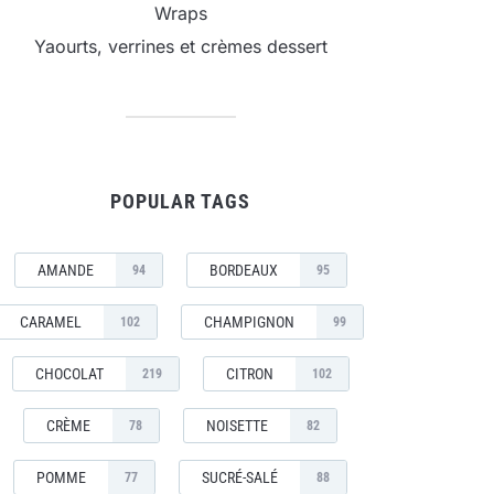
Wraps
Yaourts, verrines et crèmes dessert
POPULAR TAGS
AMANDE
BORDEAUX
94
95
CARAMEL
CHAMPIGNON
102
99
CHOCOLAT
CITRON
219
102
CRÈME
NOISETTE
78
82
POMME
SUCRÉ-SALÉ
77
88