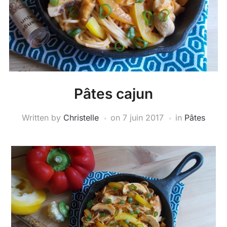
Pâtes cajun
Written by
Christelle
on
7 juin 2017
in
Pâtes