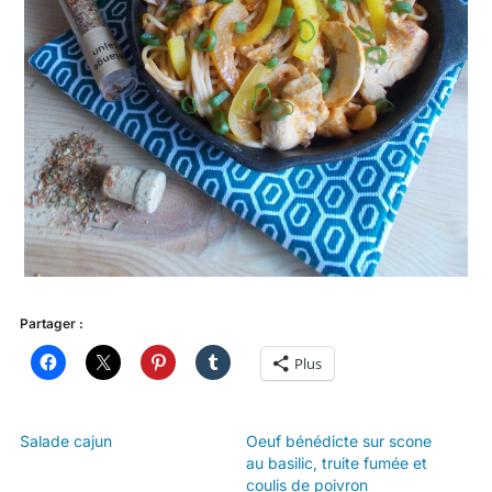
Partager :
Plus
Salade cajun
Oeuf bénédicte sur scone
au basilic, truite fumée et
coulis de poivron