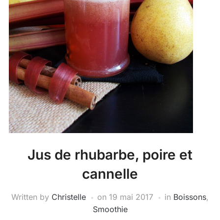
Jus de rhubarbe, poire et
cannelle
Written by
Christelle
on
19 mai 2017
in
Boissons
,
Smoothie