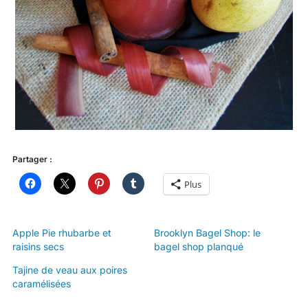
Partager :
Plus
Apple Pie rhubarbe et
Brooklyn Bagel Shop: le
raisins secs
bagel shop planqué
Tajine de veau aux poires
caramélisées