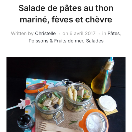
Salade de pâtes au thon
mariné, fèves et chèvre
Written by
Christelle
on
6 avril 2017
in
Pâtes
,
Poissons & Fruits de mer
,
Salades