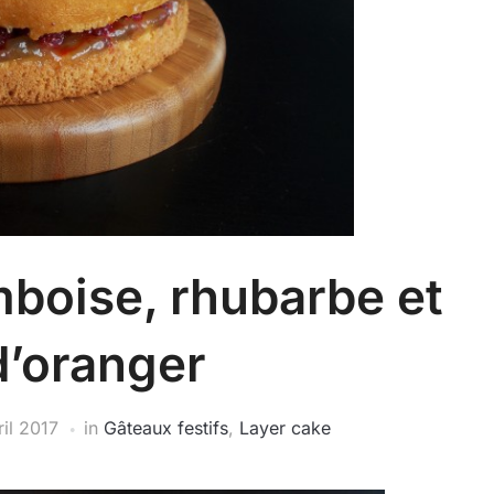
boise, rhubarbe et
d’oranger
ril 2017
in
Gâteaux festifs
,
Layer cake