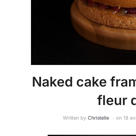
Naked cake fram
fleur 
Written by
Christelle
on
18 av