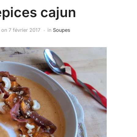
épices cajun
on
7 février 2017
in
Soupes