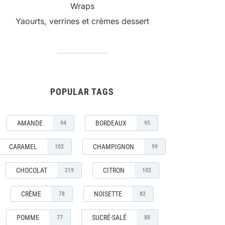
Wraps
Yaourts, verrines et crèmes dessert
POPULAR TAGS
AMANDE
BORDEAUX
94
95
CARAMEL
CHAMPIGNON
102
99
CHOCOLAT
CITRON
219
102
CRÈME
NOISETTE
78
82
POMME
SUCRÉ-SALÉ
77
88