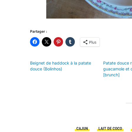
Partager :
Plus
Beignet de haddock à la patate
Patate douce rô
douce (Bolinhos)
guacamole et 
[brunch]
CAJUN
LAIT DE COCO