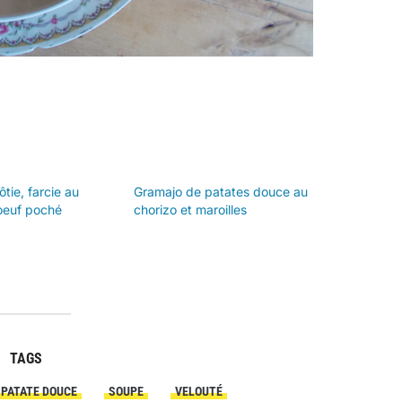
tie, farcie au
Gramajo de patates douce au
oeuf poché
chorizo et maroilles
TAGS
PATATE DOUCE
SOUPE
VELOUTÉ