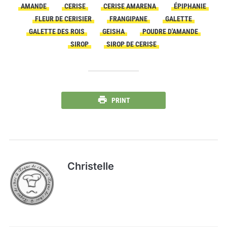
AMANDE
CERISE
CERISE AMARENA
ÉPIPHANIE
FLEUR DE CERISIER
FRANGIPANE
GALETTE
GALETTE DES ROIS
GEISHA
POUDRE D'AMANDE
SIROP
SIROP DE CERISE
PRINT
Christelle