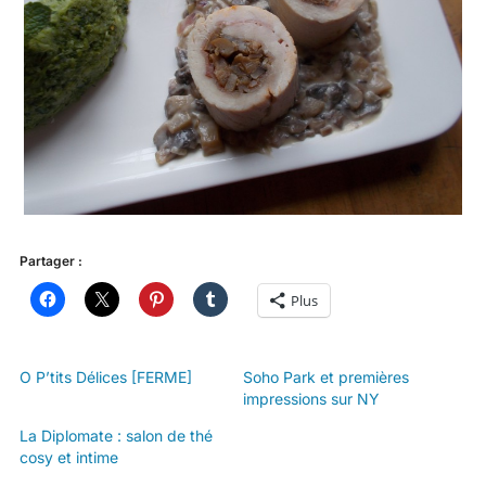
Partager :
Plus
O P’tits Délices [FERME]
Soho Park et premières
impressions sur NY
La Diplomate : salon de thé
cosy et intime