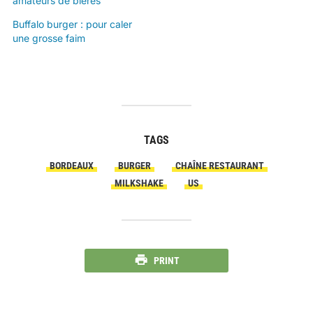
amateurs de bières
Buffalo burger : pour caler
une grosse faim
TAGS
BORDEAUX
BURGER
CHAÎNE RESTAURANT
MILKSHAKE
US
PRINT