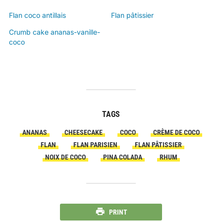
Flan coco antillais
Flan pâtissier
Crumb cake ananas-vanille-
coco
TAGS
ANANAS
CHEESECAKE
COCO
CRÈME DE COCO
FLAN
FLAN PARISIEN
FLAN PÂTISSIER
NOIX DE COCO
PINA COLADA
RHUM
PRINT