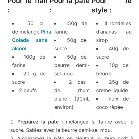
Pour le flan
Pour la pâte
Pour le
:
:
style :
50 cl
150g de
4 rondelles
de mélange
Piña
farine
d’ananas au
Colada sans
50g de
sirop
alcool
sucre
40g de
100g de
50g de
sucre
farine
beurre demi-
10g de
20 g de
sel mou
beurre
sucre
2 cas
25g de
2 oeufs
de rhum
crème liquide
blanc (30mL
noix de
environ)
coco râpée
Préparez la pâte :
mélangez la farine avec le
sucre. Sablez avec le beurre demi-sel mou.
Amalgamez la pâte en ajoutant le rhum petit à