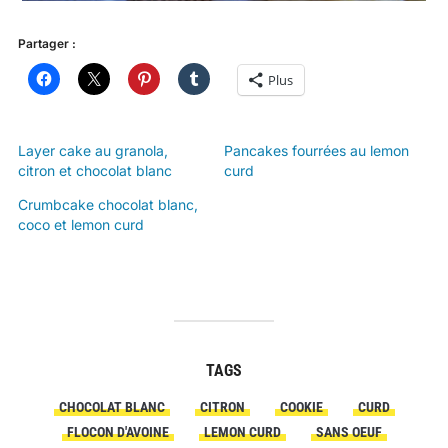
Partager :
Plus
Layer cake au granola,
Pancakes fourrées au lemon
citron et chocolat blanc
curd
Crumbcake chocolat blanc,
coco et lemon curd
TAGS
CHOCOLAT BLANC
CITRON
COOKIE
CURD
FLOCON D'AVOINE
LEMON CURD
SANS OEUF