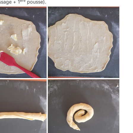
ere
ssage + 1
pousse).