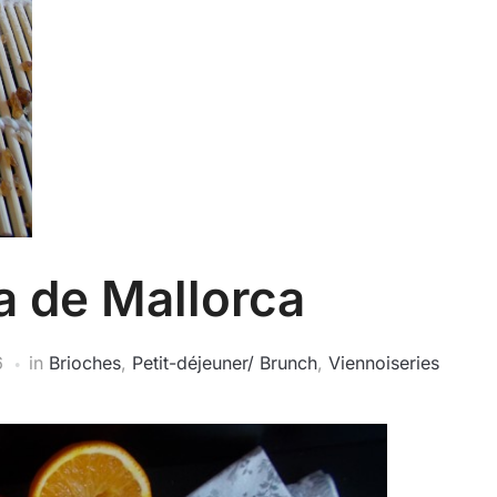
 de Mallorca
6
in
Brioches
,
Petit-déjeuner/ Brunch
,
Viennoiseries