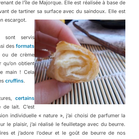
nant de l’île de Majorque. Elle est réalisée à base de
vant de tartiner sa surface avec du saindoux. Elle est
en escargot.
s sont servis
ssi des
formats
at ou de crème
r qu’on obtient
de main ! Cela
les
cruffins
.
tures,
certains
 de lait. C’est
ion individuelle « nature », j’ai choisi de parfumer la
ur le plaisir, j’ai réalisé le feuilletage avec du beurre.
ires et j’adore l’odeur et le goût de beurre de nos