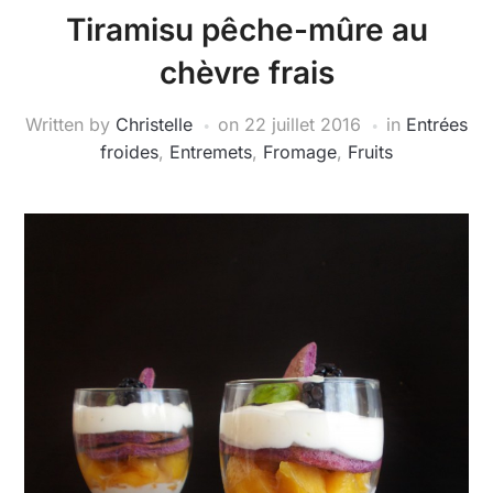
Tiramisu pêche-mûre au
chèvre frais
Written by
Christelle
on
22 juillet 2016
in
Entrées
froides
,
Entremets
,
Fromage
,
Fruits