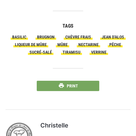
TAGS
BASILIC
BRUGNON
CHÈVRE FRAIS
JEAN D'ALOS
LIQUEUR DE MÛRE
MÛRE
NECTARINE
PÊCHE
SUCRÉ-SALÉ
TIRAMISU
VERRINE
PRINT
Christelle