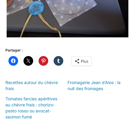
Partager :
Plus
Recettes autour du chèvre
Fromagerie Jean d’Alos : la
frais
nuit des fromages
Tomates farcies apéritives
au chèvre frais : chorizo-
pesto rosso ou avocat-
saumon fumé