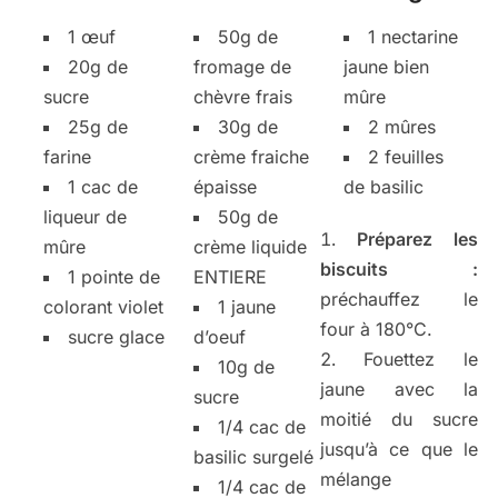
1 œuf
50g de
1 nectarine
20g de
fromage de
jaune bien
sucre
chèvre frais
mûre
25g de
30g de
2 mûres
farine
crème fraiche
2 feuilles
1 cac de
épaisse
de basilic
liqueur de
50g de
Préparez les
mûre
crème liquide
biscuits :
1 pointe de
ENTIERE
préchauffez le
colorant violet
1 jaune
four à 180°C.
sucre glace
d’oeuf
Fouettez le
10g de
jaune avec la
sucre
moitié du sucre
1/4 cac de
jusqu’à ce que le
basilic surgelé
mélange
1/4 cac de