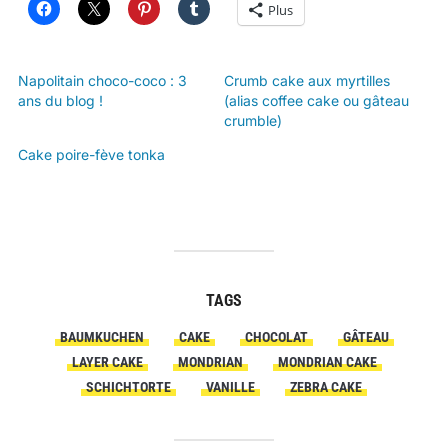
Plus
Napolitain choco-coco : 3
Crumb cake aux myrtilles
ans du blog !
(alias coffee cake ou gâteau
crumble)
Cake poire-fève tonka
TAGS
BAUMKUCHEN
CAKE
CHOCOLAT
GÂTEAU
LAYER CAKE
MONDRIAN
MONDRIAN CAKE
SCHICHTORTE
VANILLE
ZEBRA CAKE