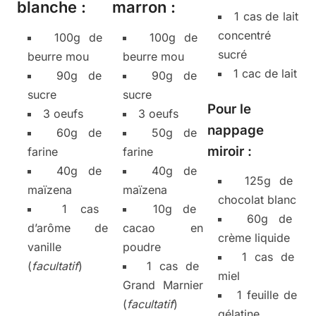
blanche :
marron :
1 cas de lait
concentré
100g de
100g de
sucré
beurre mou
beurre mou
1 cac de lait
90g de
90g de
sucre
sucre
Pour le
3 oeufs
3 oeufs
nappage
60g de
50g de
miroir :
farine
farine
40g de
40g de
125g de
maïzena
maïzena
chocolat blanc
1 cas
10g de
60g de
d’arôme de
cacao en
crème liquide
vanille
poudre
1 cas de
(
facultatif
)
1 cas de
miel
Grand Marnier
1 feuille de
(
facultatif
)
gélatine