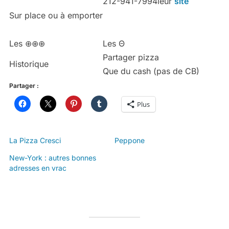
212-941-7994leur
site
Sur place ou à emporter
Les ⊕⊕⊕
Les Θ
Partager pizza
Historique
Que du cash (pas de CB)
Partager :
Plus
La Pizza Cresci
Peppone
New-York : autres bonnes
adresses en vrac