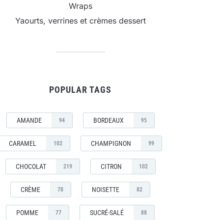
Wraps
Yaourts, verrines et crèmes dessert
POPULAR TAGS
AMANDE
BORDEAUX
94
95
CARAMEL
CHAMPIGNON
102
99
CHOCOLAT
CITRON
219
102
CRÈME
NOISETTE
78
82
POMME
SUCRÉ-SALÉ
77
88