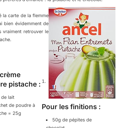
ué la carte de la flemme
J’ai bien évidemment de
s vraiment retrouver le
tache.
 crème
ère pistache :
de lait
chet de poudre à
Pour les finitions :
ache = 25g
50g de pépites de
chocolat