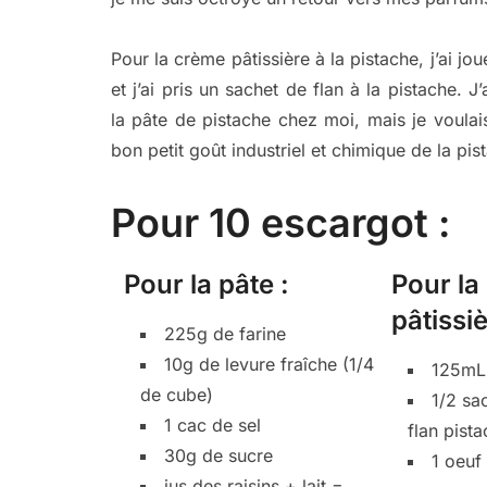
Pour la crème pâtissière à la pistache, j’ai jo
et j’ai pris un sachet de flan à la pistache. 
la pâte de pistache chez moi, mais je voulai
bon petit goût industriel et chimique de la pis
Pour 10 escargot :
Pour la pâte :
Pour la
pâtissi
225g de farine
10g de levure fraîche (1/4
125mL 
de cube)
1/2 sa
1 cac de sel
flan pist
30g de sucre
1 oeuf
jus des raisins + lait =