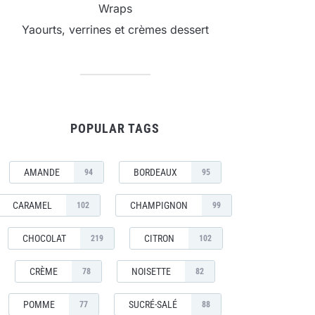
Wraps
Yaourts, verrines et crèmes dessert
POPULAR TAGS
AMANDE
BORDEAUX
94
95
CARAMEL
CHAMPIGNON
102
99
CHOCOLAT
CITRON
219
102
CRÈME
NOISETTE
78
82
POMME
SUCRÉ-SALÉ
77
88