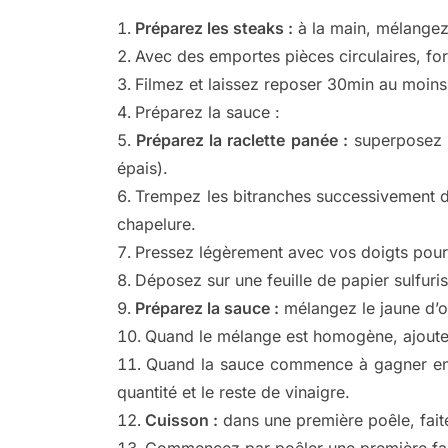
Préparez les steaks :
à la main, mélangez 
Avec des emportes pièces circulaires, f
Filmez et laissez reposer 30min au moins 
Préparez la sauce :
Préparez la raclette panée :
superposez l
épais).
Trempez les bitranches successivement dan
chapelure.
Pressez légèrement avec vos doigts pour 
Déposez sur une feuille de papier sulfuris
Préparez la sauce :
mélangez le jaune d’oe
Quand le mélange est homogène, ajoutez l
Quand la sauce commence à gagner en f
quantité et le reste de vinaigre.
Cuisson :
dans une première poêle, faite
Commencez par poêler une première fa