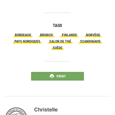
TAGS
BORDEAUX
BRUNCH
FINLANDE
NORVÈGE
PAYS NORDIQUES
SALON DE THÉ
SCANDINAVIE
SUÈDE
PRINT
Christelle