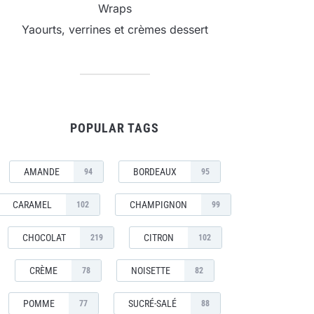
Wraps
Yaourts, verrines et crèmes dessert
POPULAR TAGS
AMANDE
BORDEAUX
94
95
CARAMEL
CHAMPIGNON
102
99
CHOCOLAT
CITRON
219
102
CRÈME
NOISETTE
78
82
POMME
SUCRÉ-SALÉ
77
88