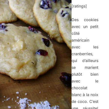
[ratings]
Des cookies
avec un petit
côté
américain
avec les
cranberries,
qui d’ailleurs
se marient
plutôt bien
avec le
chocolat
blanc à la noix
de coco. C’est
une réussite!