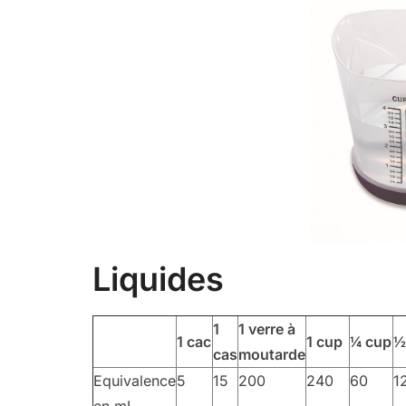
Liquides
1
1 verre à
1 cac
1 cup
¼ cup
½
cas
moutarde
Equivalence
5
15
200
240
60
1