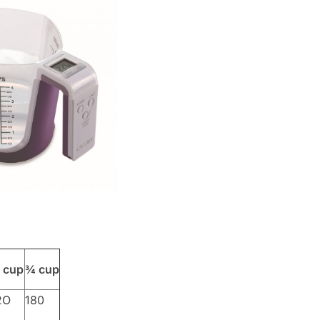
 cup
¾ cup
2O
180