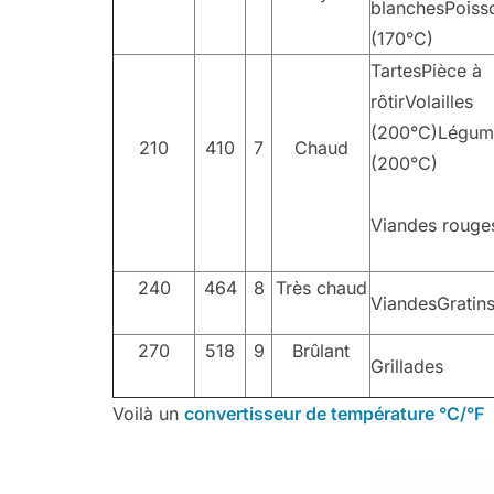
blanchesPoisso
(170°C)
TartesPièce à
rôtirVolailles
(200°C)Légum
210
410
7
Chaud
(200°C)
Viandes rouge
240
464
8
Très chaud
ViandesGratin
270
518
9
Brûlant
Grillades
Voilà un
convertisseur de température °C/°F