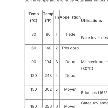
bonne température lorsque vous aller enfourn
Temp
Temp
Th
Appellation
(°C)
(°F)
Utilisations
30
86
1
Tiède
Faire lever de
60
140
2
Très doux
90
194
3
Doux
Maintenir au c
(80°C)
120
248
4
Doux
150
302
5
Moyen
Brioches (165°
GâteauxViand
180
356
6
Moyen