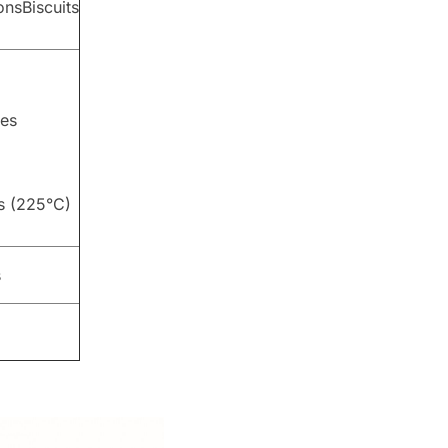
nsBiscuits
es
s (225°C)
s