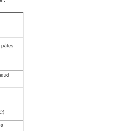
er.
s pâtes
haud
C)
es