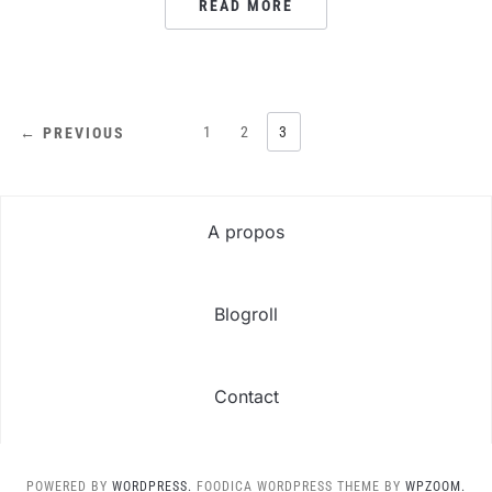
READ MORE
PAGINATION
1
2
3
← PREVIOUS
DES
PUBLICATIONS
A propos
Blogroll
Contact
POWERED BY
WORDPRESS.
FOODICA WORDPRESS THEME BY
WPZOOM.