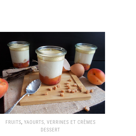
FRUITS
,
YAOURTS, VERRINES ET CRÈMES
DESSERT