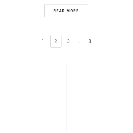
READ MORE
1
2
3
…
8