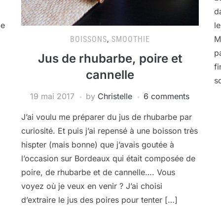
d
de
l
M
BOISSONS
,
SMOOTHIE
p
Jus de rhubarbe, poire et
f
cannelle
s
19 mai 2017
by
Christelle
6 comments
J’ai voulu me préparer du jus de rhubarbe par
curiosité. Et puis j’ai repensé à une boisson très
hispter (mais bonne) que j’avais goutée à
l’occasion sur Bordeaux qui était composée de
poire, de rhubarbe et de cannelle…. Vous
voyez où je veux en venir ? J’ai choisi
d’extraire le jus des poires pour tenter […]