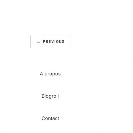
PAGINATION
← PREVIOUS
DES
PUBLICATIONS
A propos
Blogroll
Contact