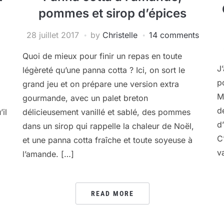
pommes et sirop d’épices
28 juillet 2017
by
Christelle
14 comments
Quoi de mieux pour finir un repas en toute
J
légèreté qu’une panna cotta ? Ici, on sort le
p
grand jeu et on prépare une version extra
M
gourmande, avec un palet breton
d
il
délicieusement vanillé et sablé, des pommes
d
dans un sirop qui rappelle la chaleur de Noël,
C
et une panna cotta fraîche et toute soyeuse à
v
l’amande. […]
READ MORE