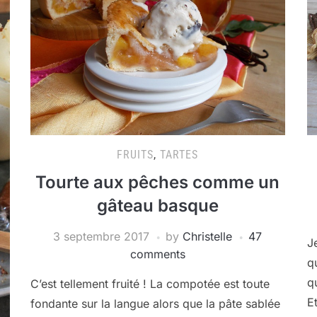
FRUITS
,
TARTES
Tourte aux pêches comme un
gâteau basque
3 septembre 2017
by
Christelle
47
J
comments
q
q
C’est tellement fruité ! La compotée est toute
Et
fondante sur la langue alors que la pâte sablée