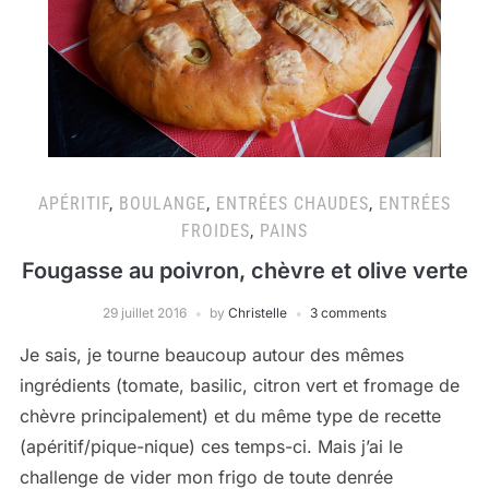
APÉRITIF
,
BOULANGE
,
ENTRÉES CHAUDES
,
ENTRÉES
FROIDES
,
PAINS
Fougasse au poivron, chèvre et olive verte
29 juillet 2016
by
Christelle
3 comments
Je sais, je tourne beaucoup autour des mêmes
ingrédients (tomate, basilic, citron vert et fromage de
chèvre principalement) et du même type de recette
(apéritif/pique-nique) ces temps-ci. Mais j’ai le
challenge de vider mon frigo de toute denrée