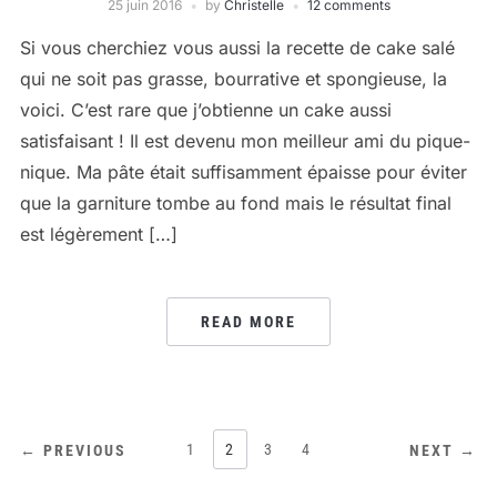
25 juin 2016
by
Christelle
12 comments
Si vous cherchiez vous aussi la recette de cake salé
qui ne soit pas grasse, bourrative et spongieuse, la
voici. C’est rare que j’obtienne un cake aussi
satisfaisant ! Il est devenu mon meilleur ami du pique-
nique. Ma pâte était suffisamment épaisse pour éviter
que la garniture tombe au fond mais le résultat final
est légèrement […]
READ MORE
PAGINATION
1
2
3
4
← PREVIOUS
NEXT →
DES