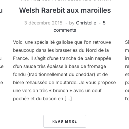
u
Welsh Rarebit aux maroilles
3 décembre 2015
by
Christelle
5
comments
Voici une spécialité galloise que l’on retrouve
S
beaucoup dans les brasseries du Nord de la
m
u
France. Il s’agit d’une tranche de pain nappée
i
ce
d’un sauce très épaisse à base de fromage
r
fondu (traditionnellement du cheddar) et de
e
ne
bière rehaussée de moutarde. Je vous propose
p
une version très « brunch » avec un oeuf
o
pochée et du bacon en […]
l
READ MORE