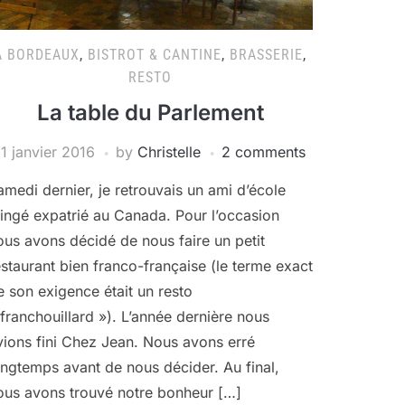
A BORDEAUX
,
BISTROT & CANTINE
,
BRASSERIE
,
RESTO
La table du Parlement
11 janvier 2016
by
Christelle
2 comments
amedi dernier, je retrouvais un ami d’école
’ingé expatrié au Canada. Pour l’occasion
ous avons décidé de nous faire un petit
estaurant bien franco-française (le terme exact
e son exigence était un resto
 franchouillard »). L’année dernière nous
vions fini Chez Jean. Nous avons erré
ongtemps avant de nous décider. Au final,
ous avons trouvé notre bonheur […]