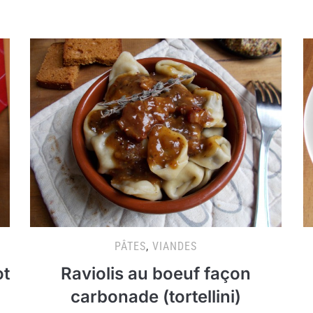
PÂTES
,
VIANDES
ot
Raviolis au boeuf façon
carbonade (tortellini)