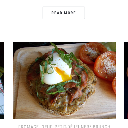
READ MORE
FROMAGE
,
OEUF
,
PETIT-DÉJEUNER/ BRUNCH