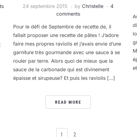
ts
24 septembre 2015
by
Christelle
4
comments
A
d
Pour le défi de Septembre de recette.de, il
l
fallait proposer une recette de pâtes ! J’adore
g
faire mes propres raviolis et j’avais envie d’une
t
M
garniture très gourmande avec une sauce à se
é
rouler par terre. Alors quoi de mieux que la
e
sauce de la carbonade qui est divinement
épaisse et sirupeuse? Et puis les raviolis […]
READ MORE
1
2