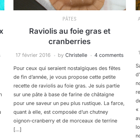
PÂTES
x
Raviolis au foie gras et
cranberries
s
17 février 2016
by
Christelle
4 comments
S
Pour ceux qui seraient nostalgiques des fêtes
d
de fin d’année, je vous propose cette petite
n
recette de raviolis au foie gras. Je suis partie
r
n
sur une pâte à base de farine de châtaigne
d
pour une saveur un peu plus rustique. La farce,
«
u
quant à elle, est composée d’un chutney
a
oignon-cranberry et de morceaux de terrine
l
[…]
n