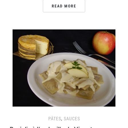
READ MORE
PÂTES
,
SAUCES