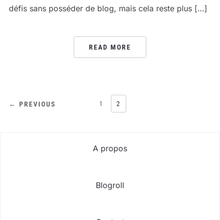
défis sans posséder de blog, mais cela reste plus […]
READ MORE
PAGINATION
1
2
← PREVIOUS
DES
PUBLICATIONS
A propos
Blogroll