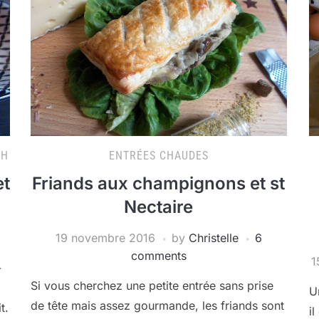
CH
ENTRÉES CHAUDES
et
Friands aux champignons et st
Nectaire
19 novembre 2016
by
Christelle
6
comments
1
-
Si vous cherchez une petite entrée sans prise
U
de tête mais assez gourmande, les friands sont
t.
i