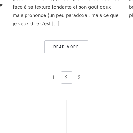
❤❤
face à sa texture fondante et son goût doux
b
mais prononcé (un peu paradoxal, mais ce que
p
je veux dire c’est […]
READ MORE
1
2
3