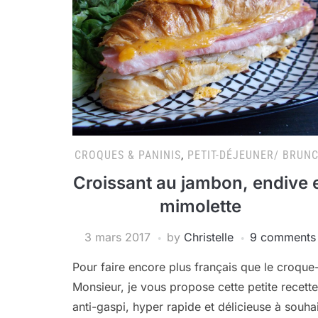
CROQUES & PANINIS
,
PETIT-DÉJEUNER/ BRUN
Croissant au jambon, endive 
mimolette
3 mars 2017
by
Christelle
9 comments
Pour faire encore plus français que le croque
Monsieur, je vous propose cette petite recette
anti-gaspi, hyper rapide et délicieuse à souhai