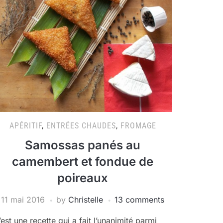
APÉRITIF
,
ENTRÉES CHAUDES
,
FROMAGE
Samossas panés au
camembert et fondue de
poireaux
11 mai 2016
by
Christelle
13 comments
’est une recette qui a fait l’unanimité parmi