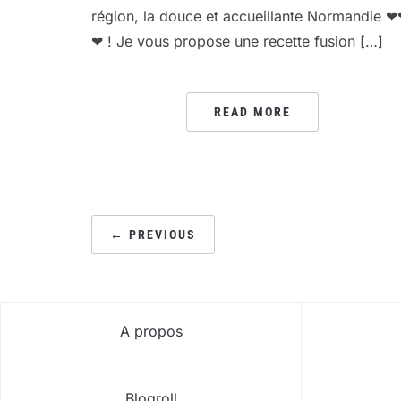
région, la douce et accueillante Normandie 
❤ ! Je vous propose une recette fusion […]
READ MORE
PAGINATION
← PREVIOUS
DES
PUBLICATIONS
A propos
Blogroll