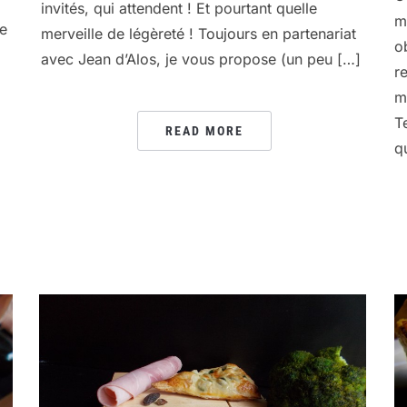
invités, qui attendent ! Et pourtant quelle
m
ée
merveille de légèreté ! Toujours en partenariat
ob
avec Jean d’Alos, je vous propose (un peu […]
r
m
T
READ MORE
q