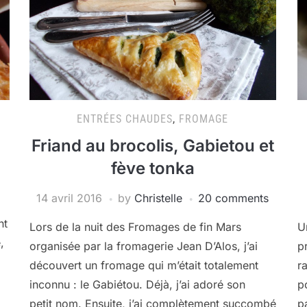
ENTRÉES CHAUDES
,
FROMAGE
Friand au brocolis, Gabietou et
fève tonka
14 avril 2016
by
Christelle
20 comments
nt
Lors de la nuit des Fromages de fin Mars
U
,
organisée par la fromagerie Jean D’Alos, j’ai
p
découvert un fromage qui m’était totalement
r
inconnu : le Gabiétou. Déjà, j’ai adoré son
p
petit nom. Ensuite, j’ai complètement succombé
p