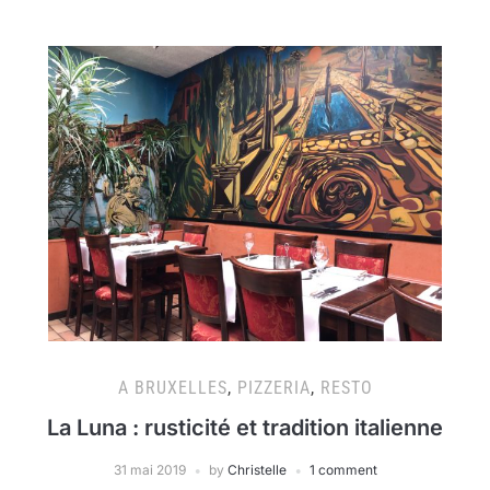
A BRUXELLES
,
PIZZERIA
,
RESTO
La Luna : rusticité et tradition italienne
31 mai 2019
by
Christelle
1 comment