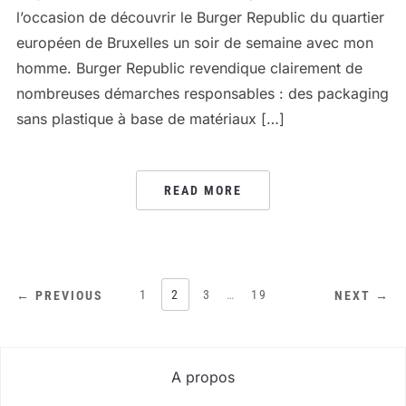
l’occasion de découvrir le Burger Republic du quartier
européen de Bruxelles un soir de semaine avec mon
homme. Burger Republic revendique clairement de
nombreuses démarches responsables : des packaging
sans plastique à base de matériaux […]
READ MORE
PAGINATION
1
2
3
…
19
← PREVIOUS
NEXT →
DES
PUBLICATIONS
A propos