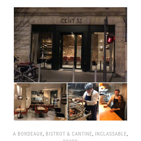
A BORDEAUX
,
BISTROT & CANTINE
,
INCLASSABLE
,