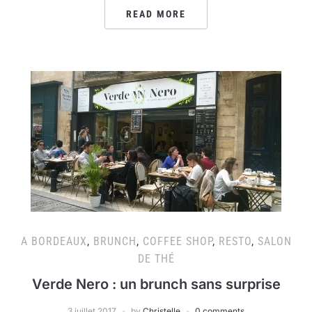
READ MORE
A BORDEAUX
,
BRUNCH
,
COFFEE SHOP
,
RESTO
,
SALON
DE THÉ
Verde Nero : un brunch sans surprise
3 juillet 2017
by
Christelle
0 comments