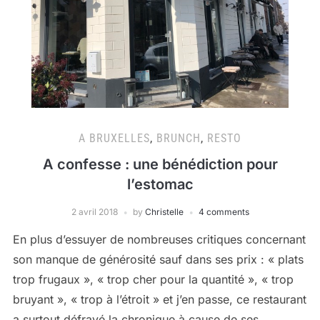
A BRUXELLES
,
BRUNCH
,
RESTO
A confesse : une bénédiction pour
l’estomac
2 avril 2018
by
Christelle
4 comments
En plus d’essuyer de nombreuses critiques concernant
son manque de générosité sauf dans ses prix : « plats
trop frugaux », « trop cher pour la quantité », « trop
bruyant », « trop à l’étroit » et j’en passe, ce restaurant
a surtout défrayé la chronique à cause de ses