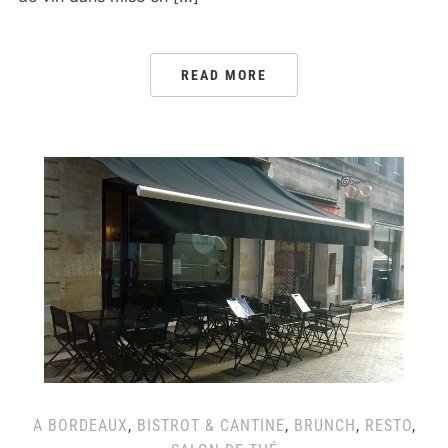
READ MORE
A BORDEAUX
,
BISTROT & CANTINE
,
BRUNCH
,
RESTO
,