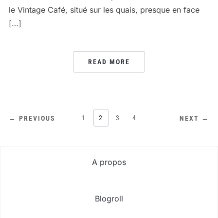
le Vintage Café, situé sur les quais, presque en face
[…]
READ MORE
PAGINATION
1
2
3
4
← PREVIOUS
NEXT →
DES
PUBLICATIONS
A propos
Blogroll