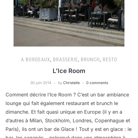
A BORDEAUX
,
BRASSERIE
,
BRUNCH
,
RESTO
L’Ice Room
30 juin 2014
by
Christelle
0 comments
Comment décrire l’Ice Room ? C’est un bar ambiance
lounge qui fait également restaurant et brunch le
dimanche. Et fait quasi unique en Europe (il y en a
d’autres à Milan, Stockholm, Londres, Copenhague et
Paris), ils ont un bar de Glace ! Tout y est en glace : le
bar, les canapés… préservé dans une atmosphère à