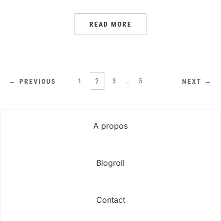
READ MORE
PAGINATION
1
2
3
…
5
← PREVIOUS
NEXT →
DES
PUBLICATIONS
A propos
Blogroll
Contact